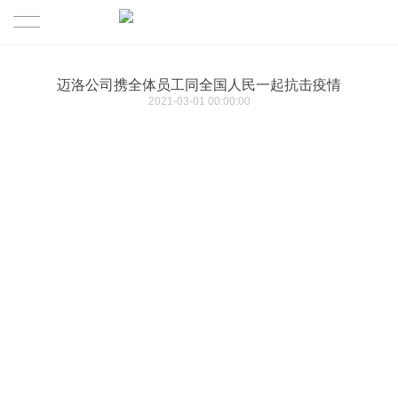
首页
迈洛公司携全体员工同全国人民一起抗击疫情
2021-03-01 00:00:00
产品
解决方案
工业读码器
关于MILO
3D视觉引导&机器人
制造行业
联系迈洛
机器视觉
物流行业
MILO介绍
传感器
RFID射频识别
其他