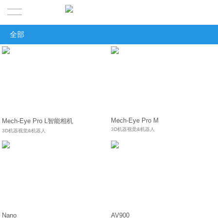
全部
首页
全部
产品
工业读码器
解决方案
工业读码器
3D视觉引导&机器人
关于MILO
3D视觉引导&机器人
制造行业
机器视觉
Mech-Eye Pro M
Mech-Eye Pro L智能相机
3D机器视觉&机器人
3D机器视觉&机器人
传感器
联系迈洛
机器视觉
物流行业
MILO介绍
RFID射频识别
传感器
其他
RFID射频识别
其他
Nano
AV900