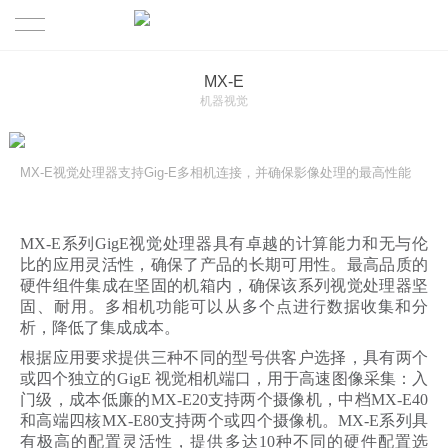
首页
MX-E
机器视觉
产品
MX-E视觉处理器支持Gig-E多相机连接，并确保影像处理的最高性能
解决方案
工业读码器
关于MILO
3D视觉引导&机器人
制造行业
MX-E系列GigE视觉处理器具有卓越的计算能力和无与伦
比的应用灵活性，确保了产品的长期可用性。最高品质的
联系迈洛
机器视觉
物流行业
MILO介绍
硬件组件集成在坚固的机箱内，确保该系列视觉处理器坚
固、耐用。多相机功能可以从多个点进行数据收集和分
析，降低了集成成本。
传感器
根据应用要求提供三种不同的型号供客户选择，具有两个
或四个独立的GigE 视觉相机端口，用于高速图像采集：入
RFID射频识别
门级，成本低廉的MX-E20支持两个摄像机，中档MX-E40
和高端四核MX-E80支持两个或四个摄像机。MX-E系列具
其他
有极高的配置灵活性，提供多达10种不同的硬件配置选