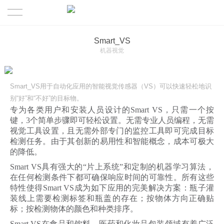
首页
Smart_VS
机器视觉
产品
Smart_VS用于自动化应用的智能视觉传感器（VS）可以快速轻松地识
解决方案
工业读码器
别“好”和“不好”的目标物。
专为各类用户和安装人员设计的Smart VS，只需一个按
关于MILO
3D视觉引导&机器人
制造行业
键，3个简单步骤即可轻松设置。无需专业人员编程，无需
视觉工具设置，且无需外部专门的监控工具即可完成目标
联系迈洛
检测任务。由于其创新的易用性和智能概念，成本可极大
机器视觉
物流行业
MILO介绍
的降低。
Smart VS具有强大的“片上系统”和定制的机器学习算法，
传感器
在任何检测条件下都可确保响应时间的可靠性。所有这些
特性使得Smart VS成为如下应用的完美解决方案：瓶子灌
RFID射频识别
装线上需要检测标签和瓶盖的存在；按物体方向正确贴
标；按检测物体的颜色和种类排序。
其他
Smart VS在食品和饮料、医药和化妆品包装领域有着广泛