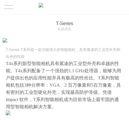
首页
T-Series
机器视觉
产品
T-Series T系列是一款功能强大的智能相机，具有紧凑的工业型外壳和
解决方案
工业读码器
出色的性能
T4x系列新型智能相机具有紧凑的工业型外壳和卓越的性
关于MILO
3D视觉引导&机器人
制造行业
能。T4x系列配备了一个强劲的1.1 GHz处理器，能够为用
户提供出色的应用性能并具有极高的性价比。T系列智能
联系迈洛
机器视觉
物流行业
MILO介绍
相机包括3种分辨率：VGA、2 百万像素和5百万像素，具
有密封的工业型硬化外壳，实现最高防护等级。凭借
传感器
Impact 软件，T系列智能相机成为目前市场上最牢固的通
用型智能相机解决方案。
RFID射频识别
其他